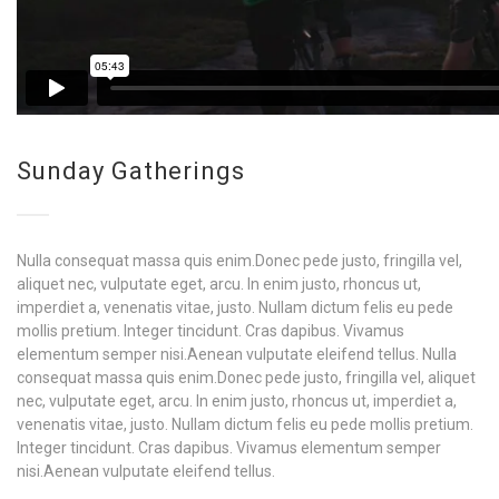
Sunday Gatherings
Nulla consequat massa quis enim.Donec pede justo, fringilla vel,
aliquet nec, vulputate eget, arcu. In enim justo, rhoncus ut,
imperdiet a, venenatis vitae, justo. Nullam dictum felis eu pede
mollis pretium. Integer tincidunt. Cras dapibus. Vivamus
elementum semper nisi.Aenean vulputate eleifend tellus. Nulla
consequat massa quis enim.Donec pede justo, fringilla vel, aliquet
nec, vulputate eget, arcu. In enim justo, rhoncus ut, imperdiet a,
venenatis vitae, justo. Nullam dictum felis eu pede mollis pretium.
Integer tincidunt. Cras dapibus. Vivamus elementum semper
nisi.Aenean vulputate eleifend tellus.