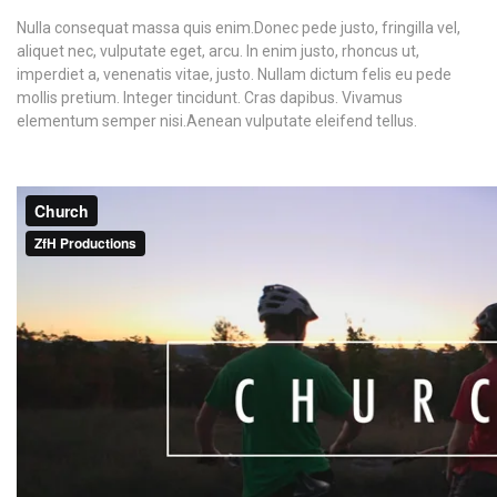
Nulla consequat massa quis enim.Donec pede justo, fringilla vel,
aliquet nec, vulputate eget, arcu. In enim justo, rhoncus ut,
imperdiet a, venenatis vitae, justo. Nullam dictum felis eu pede
mollis pretium. Integer tincidunt. Cras dapibus. Vivamus
elementum semper nisi.Aenean vulputate eleifend tellus.